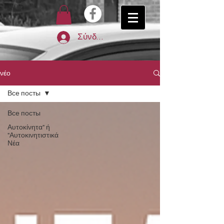
Σύνδεση
νέο
Все посты
Все посты
Αυτοκίνητα" ή
"Αυτοκινητιστικά
Νέα