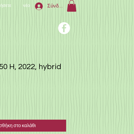
νήσετε
νέο
Σύνδεση
0 H, 2022, hybrid
θήκη στο καλάθι