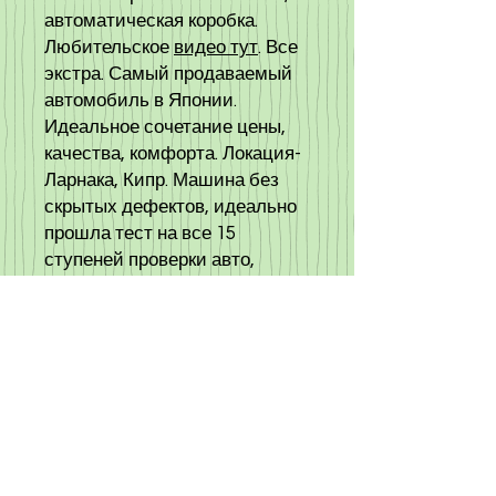
автоматическая коробка.
Любительское
видео тут
. Все
экстра. Самый продаваемый
автомобиль в Японии.
Идеальное сочетание цены,
качества, комфорта. Локация-
Ларнака, Кипр. Машина без
скрытых дефектов, идеально
прошла тест на все 15
ступеней проверки авто,
позировала для
информационной статьи,
как
правильно выбрать авто
в
качестве фотомодели с
идеальными данными, все
преимущества и недостатки
данного авто
тут